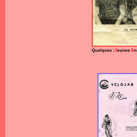
Quelques :
J
eunes
A
n