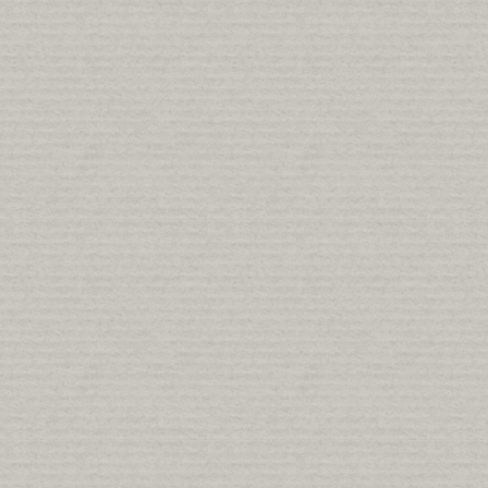
BORDEAUX-PARIS
10 images ·
jAlbum pour la création d'albu