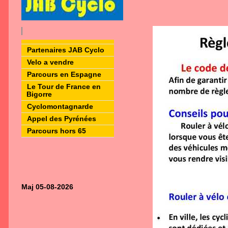
Partenaires JAB Cyclo
Velo a vendre
Parcours en Espagne
Le Tour de France en
Bigorre
Cyclomontagnarde
Appel des Pyrénées
Parcours hors 65
Maj 05-08-2026