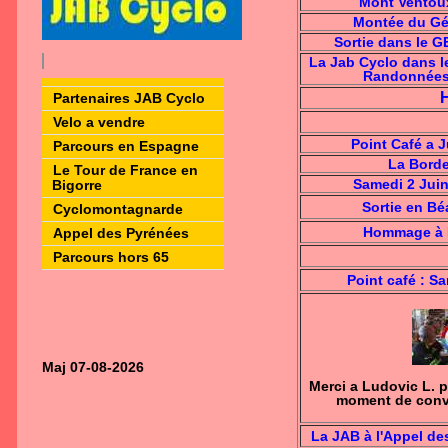
Mont Ventoux
Montée du Gé
Sortie dans le G
La Jab Cyclo dans le
Randonnées
Partenaires JAB Cyclo
Velo a vendre
Point Café a J
Parcours en Espagne
La Borde
Le Tour de France en
Samedi 2 Jui
Bigorre
Sortie en Bé
Cyclomontagnarde
Hommage à 
Appel des Pyrénées
Parcours hors 65
Point café : S
Maj 07-08-2026
Merci a Ludovic L. 
moment de convi
La JAB à l'Appel de