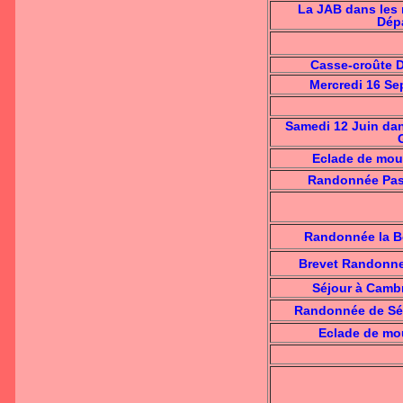
La JAB dans les
Dép
Casse-croûte D
Mercredi 16 Se
Samedi 12 Juin dan
Eclade de mo
Randonnée Pass
Randonnée la Bo
Brevet Randonn
Séjour à Cambr
Randonnée de Sé
Eclade de mou