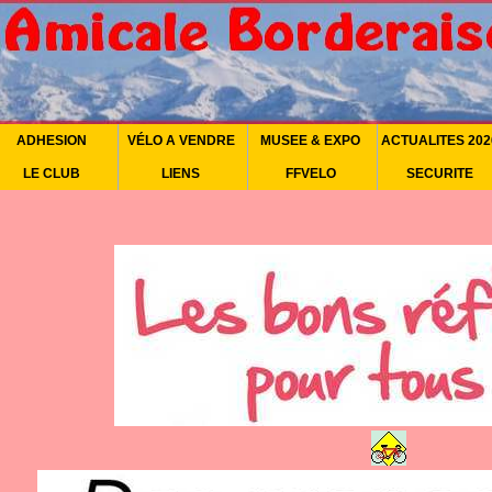
ADHESION
VÉLO A VENDRE
MUSEE & EXPO
ACTUALITES 202
LE CLUB
LIENS
FFVELO
SECURITE