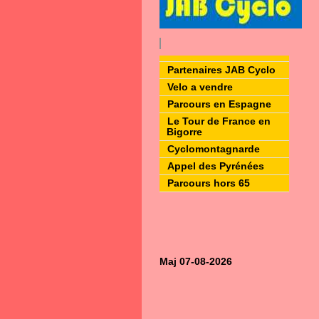
Partenaires JAB Cyclo
Velo a vendre
Parcours en Espagne
Le Tour de France en
Bigorre
Cyclomontagnarde
Appel des Pyrénées
Parcours hors 65
Maj 07-08-2026