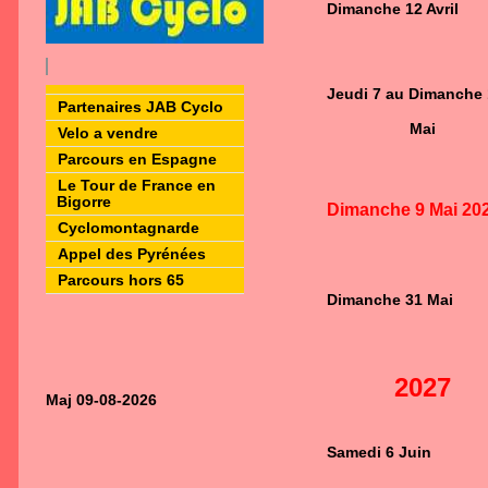
Dimanche 12 Avril
Jeudi 7 au Dimanche 
Partenaires JAB Cyclo
Mai
Velo a vendre
Parcours en Espagne
Le Tour de France en
Bigorre
Dimanche 9 Mai 20
Cyclomontagnarde
Appel des Pyrénées
Parcours hors 65
Dimanche 31 Mai
2027
Maj 09-08-2026
Samedi 6 Juin